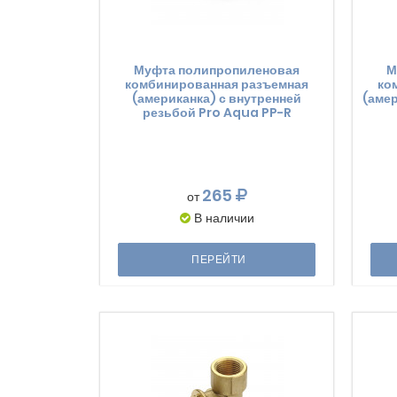
Муфта полипропиленовая
М
комбинированная разъемная
ко
(американка) с внутренней
(амер
резьбой Pro Aqua PP-R
265
от
В наличии
ПЕРЕЙТИ