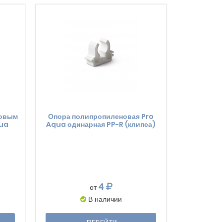
ковым
Опора полипропиленовая Pro
qua
Aqua одинарная PP-R (клипса)
4
от
В наличии