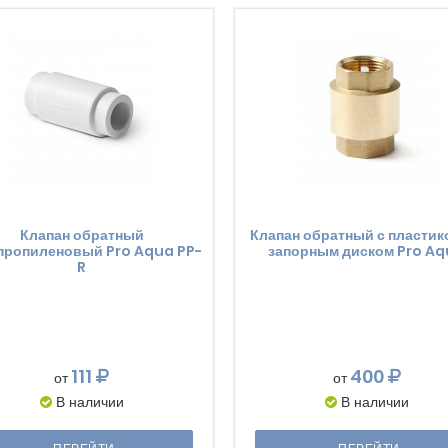
Клапан обратный
Клапан обратный с пласти
пропиленовый Pro Aqua PP-
запорным диском Pro A
R
111
400
от
от
В наличии
В наличии