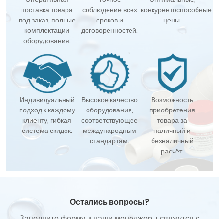
поставка товара
соблюдение всех
конкурентоспособные
под заказ, полные
сроков и
цены.
комплектации
договоренностей.
оборудования.
Индивидуальный
Высокое качество
Возможность
подход к каждому
оборудования,
приобретения
клиенту, гибкая
соответствующее
товара за
система скидок.
международным
наличный и
стандартам.
безналичный
расчёт.
Остались вопросы?
Заполните форму и наши менеджеры свяжутся с