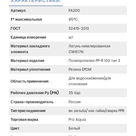
ХАРАКТЕРИСТИКИ:
Артикул
PA200
t° максимальная
95°C
ГОСТ
32415-2013
Единица измерения
шт
Материал закладного
Латунь никелированная
элемента
CW617N
Материал изделия
Полипропилен PP-R 100 тип 3
Материал уплотнения
Резина EPDM
Для водоснабжения/для
Область применения
отопления
Рабочее давление Ру (PN)
25 бар
Страна-производитель
Россия
Тип присоединения
вн. резьба/ нак. гайка/сварка PPR
Торговая марка
Pro Aqua
Цвет
Белый