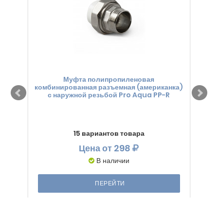
Муфта полипропиленовая
комбинированная разъемная (американка)
комб
с наружной резьбой Pro Aqua PP-R
УС
15 вариантов товара
Цена
от 298
В наличии
ПЕРЕЙТИ