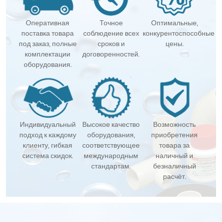
Оперативная
Точное
Оптимальные,
поставка товара
соблюдение всех
конкурентоспособные
под заказ, полные
сроков и
цены.
комплектации
договоренностей.
оборудования.
Индивидуальный
Высокое качество
Возможность
подход к каждому
оборудования,
приобретения
клиенту, гибкая
соответствующее
товара за
система скидок.
международным
наличный и
стандартам.
безналичный
расчёт.