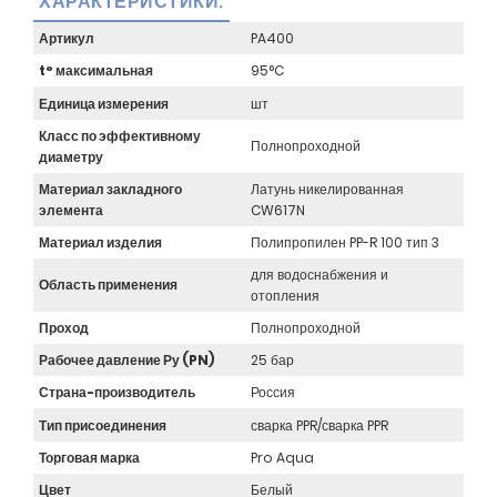
ХАРАКТЕРИСТИКИ:
Артикул
PA400
t° максимальная
95°C
Единица измерения
шт
Класс по эффективному
Полнопроходной
диаметру
Материал закладного
Латунь никелированная
элемента
CW617N
Материал изделия
Полипропилен PP-R 100 тип 3
для водоснабжения и
Область применения
отопления
Проход
Полнопроходной
Рабочее давление Ру (PN)
25 бар
Страна-производитель
Россия
Тип присоединения
сварка PPR/сварка PPR
Торговая марка
Pro Aqua
Цвет
Белый