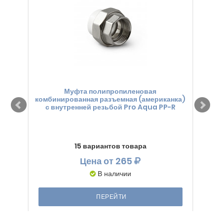
Муфта полипропиленовая
комбинированная разъемная (американка)
комб
с внутренней резьбой Pro Aqua PP-R
15 вариантов товара
Цена
от 265
В наличии
ПЕРЕЙТИ