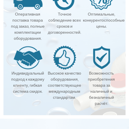
Оперативная
Точное
Оптимальные,
поставка товара
соблюдение всех
конкурентоспособные
под заказ, полные
сроков и
цены.
комплектации
договоренностей.
оборудования.
Индивидуальный
Высокое качество
Возможность
подход к каждому
оборудования,
приобретения
клиенту, гибкая
соответствующее
товара за
система скидок.
международным
наличный и
стандартам.
безналичный
расчёт.