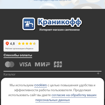
Cпособы оплаты
+
Каталог
+
Информация
Мы используем
cookies
с целью повышения удобства и
+
Контакты
эффективности работы пользователя. Продолжая
использовать сайт вы даете
согласие на обработку ваших
персональных данных
© 2026
Kranikoff.ru
. Все права защищены.