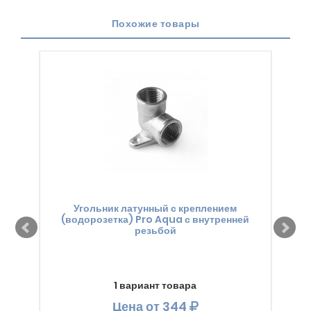
Похожие товары
Угольник латунный с креплением
Загл
(водорозетка) Pro Aqua с внутренней
резьбой
1 вариант товара
Цена
от 344