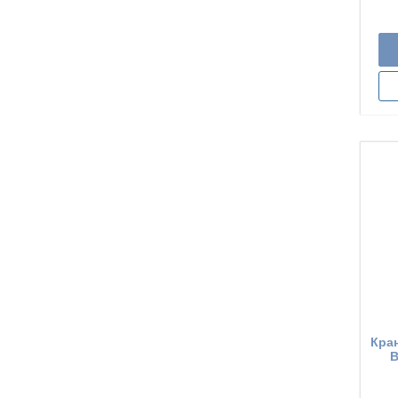
Кра
В