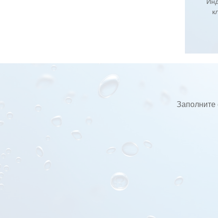
Инд
к
Заполните 