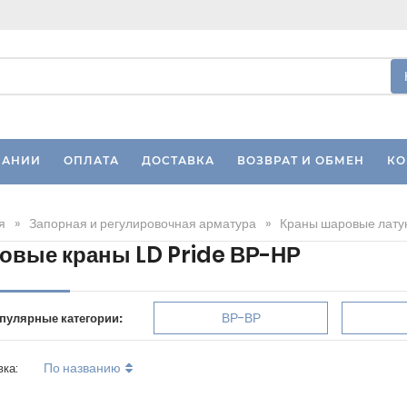
ПАНИИ
ОПЛАТА
ДОСТАВКА
ВОЗВРАТ И ОБМЕН
КО
я
»
Запорная и регулировочная арматура
»
Краны шаровые лату
овые краны LD Pride ВР-НР
ВР-ВР
пулярные категории:
По названию
вка: