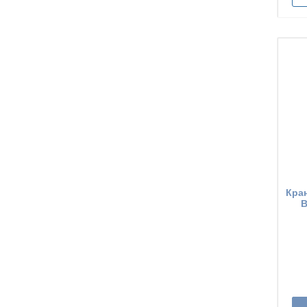
Кра
В