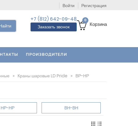
Войти
Регистрация
+7 (812) 642-09-48
0
Корзина
Найти
Заказать звонок
НТАКТЫ
ПРОИЗВОДИТЕЛИ
нные
»
Краны шаровые LD Pride
»
ВР-НР
НР-НР
ВН-ВН