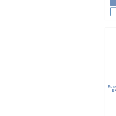
Кра
ВР