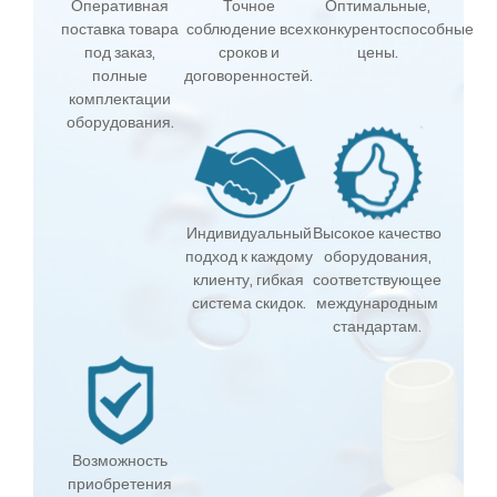
Оперативная
Точное
Оптимальные,
поставка товара
соблюдение всех
конкурентоспособные
под заказ,
сроков и
цены.
полные
договоренностей.
комплектации
оборудования.
Индивидуальный
Высокое качество
подход к каждому
оборудования,
клиенту, гибкая
соответствующее
система скидок.
международным
стандартам.
Возможность
приобретения