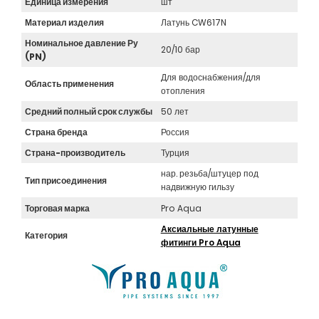
Единица измерения
шт
Материал изделия
Латунь CW617N
Номинальное давление Ру
20/10 бар
(PN)
Для водоснабжения/для
Область применения
отопления
Средний полный срок службы
50 лет
Страна бренда
Россия
Страна-производитель
Турция
нар. резьба/штуцер под
Тип присоединения
надвижную гильзу
Торговая марка
Pro Aqua
Аксиальные латунные
Категория
фитинги Pro Aqua