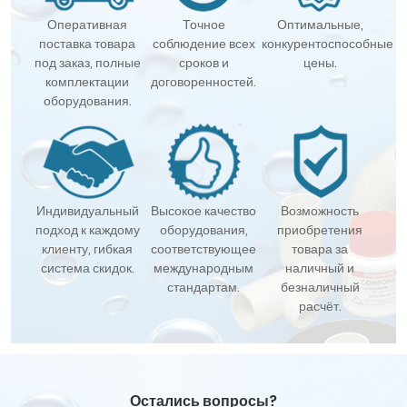
Оперативная
Точное
Оптимальные,
поставка товара
соблюдение всех
конкурентоспособные
под заказ, полные
сроков и
цены.
комплектации
договоренностей.
оборудования.
Индивидуальный
Высокое качество
Возможность
подход к каждому
оборудования,
приобретения
клиенту, гибкая
соответствующее
товара за
система скидок.
международным
наличный и
стандартам.
безналичный
расчёт.
Остались вопросы?