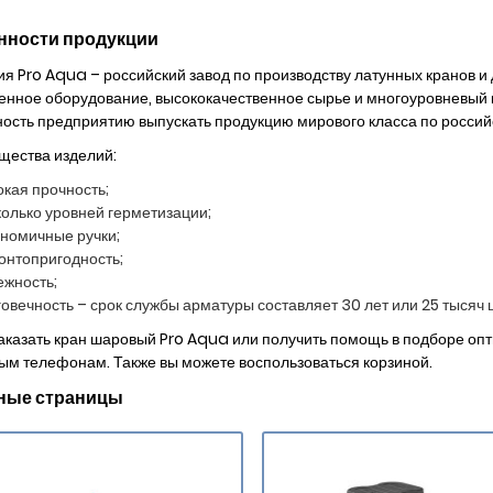
нности продукции
я Pro Aqua – российский завод по производству латунных кранов и
нное оборудование, высококачественное сырье и многоуровневый 
ость предприятию выпускать продукцию мирового класса по россий
ества изделий:
кая прочность;
олько уровней герметизации;
ономичные ручки;
онтопригодность;
ежность;
овечность – срок службы арматуры составляет 30 лет или 25 тысяч 
аказать кран шаровый Pro Aqua или получить помощь в подборе оп
ым телефонам. Также вы можете воспользоваться корзиной.
ные страницы