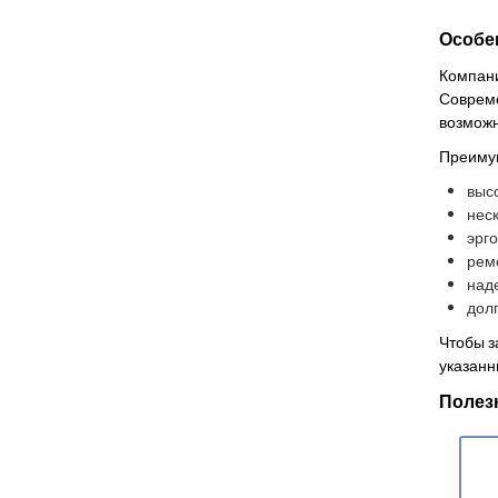
Особе
Компани
Совреме
возможн
Преимущ
высо
неск
эрг
рем
над
долг
Чтобы з
указанн
Полез