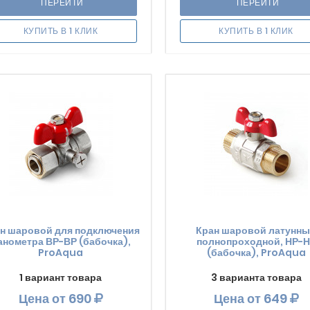
ПЕРЕЙТИ
ПЕРЕЙТИ
КУПИТЬ В 1 КЛИК
КУПИТЬ В 1 КЛИК
н шаровой для подключения
Кран шаровой латунн
анометра ВР-ВР (бабочка),
полнопроходной, НР-
ProAqua
(бабочка), ProAqua
1 вариант товара
3 варианта товара
Цена
от 690
Цена
от 649