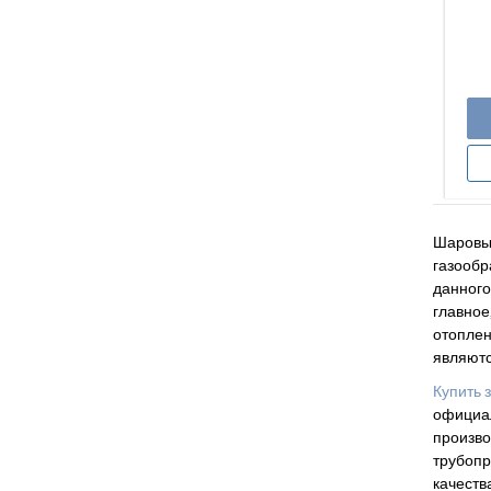
Шаровые
газообр
данного
главное
отоплен
являютс
Купить 
официал
произво
трубопр
качества