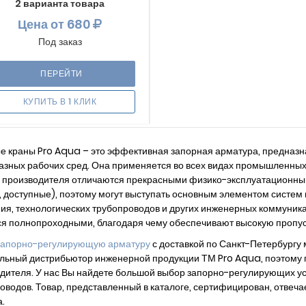
2 варианта товара
Цена
от 680
Под заказ
ПЕРЕЙТИ
КУПИТЬ В 1 КЛИК
 краны Pro Aqua – это эффективная запорная арматура, предназна
азных рабочих сред. Она применяется во всех видах промышленны
 производителя отличаются прекрасными физико-эксплуатационным
, доступные), поэтому могут выступать основным элементом систем 
ия, технологических трубопроводов и других инженерных коммуник
я полнопроходными, благодаря чему обеспечивают высокую пропус
запорно-регулирующую арматуру
с доставкой по Санкт-Петербургу
ьный дистрибьютор инженерной продукции ТМ Pro Aqua, поэтому 
дителя. У нас Вы найдете большой выбор запорно-регулирующих ус
оводов. Товар, представленный в каталоге, сертифицирован, отв
.