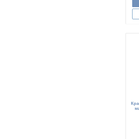
Кра
м