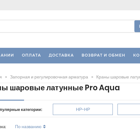
ПАНИИ
ОПЛАТА
ДОСТАВКА
ВОЗВРАТ И ОБМЕН
КО
я
»
Запорная и регулировочная арматура
»
Краны шаровые лату
ны шаровые латунные Pro Aqua
НР-НР
пулярные категории:
По названию
вка: