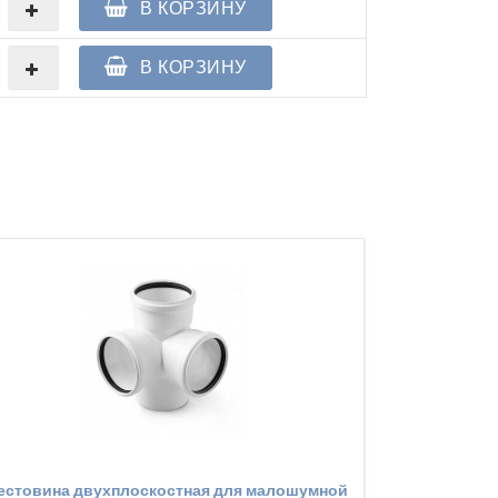
В КОРЗИНУ
В КОРЗИНУ
естовина двухплоскостная для малошумной
Крестовина 