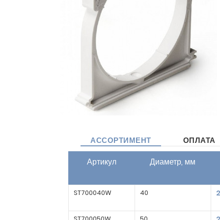
АССОРТИМЕНТ
ОПЛАТА
Артикул
Диаметр, мм
ST700040W
40
ST700050W
50