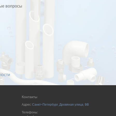
бые вопросы
ности
Контакты
Адрес:
Санкт-Петербург
,
Дровяная улица, 9В
Телефоны: