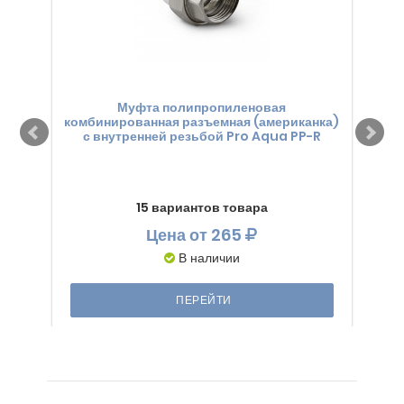
Муфта полипропиленовая
комбинированная разъемная (американка)
комб
с внутренней резьбой Pro Aqua PP-R
15 вариантов товара
Цена
от 265
В наличии
ПЕРЕЙТИ