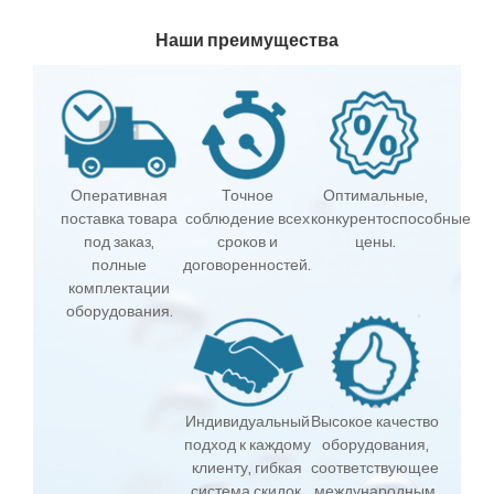
Наши преимущества
Оперативная
Точное
Оптимальные,
поставка товара
соблюдение всех
конкурентоспособные
под заказ,
сроков и
цены.
полные
договоренностей.
комплектации
оборудования.
Индивидуальный
Высокое качество
подход к каждому
оборудования,
клиенту, гибкая
соответствующее
система скидок.
международным