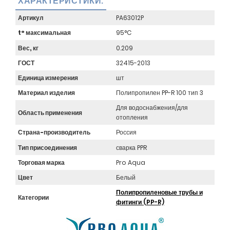
ХАРАКТЕРИСТИКИ:
Артикул
PA63012P
t° максимальная
95°C
Вес, кг
0.209
ГОСТ
32415-2013
Единица измерения
шт
Материал изделия
Полипропилен PP-R 100 тип 3
Для водоснабжения/для
Область применения
отопления
Страна-производитель
Россия
Тип присоединения
сварка PPR
Торговая марка
Pro Aqua
Цвет
Белый
Полипропиленовые трубы и
Категории
фитинги (PP-R)