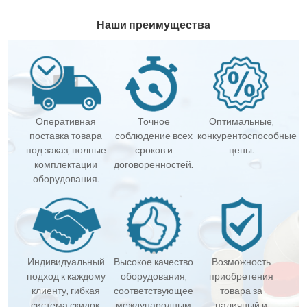
Наши преимущества
Оперативная
Точное
Оптимальные,
поставка товара
соблюдение всех
конкурентоспособные
под заказ, полные
сроков и
цены.
комплектации
договоренностей.
оборудования.
Индивидуальный
Высокое качество
Возможность
подход к каждому
оборудования,
приобретения
клиенту, гибкая
соответствующее
товара за
система скидок.
международным
наличный и