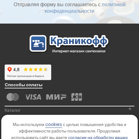
Отправляя форму вы соглашаетесь с
политикой
конфиденциальности
Cпособы оплаты
+
Каталог
+
Информация
Мы используем
cookies
с целью повышения удобства и
+
Контакты
эффективности работы пользователя. Продолжая
использовать сайт вы даете
согласие на обработку ваших