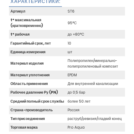
ХАРАКТЕРИСТИКИ:
Артикул
ST6
t° максимальная
95°C
(кратковременно)
t° рабочая
до +80°C
Гарантийный срок, лет
10
Единица измерения
шт
Полипропилен/минерально-
Материал изделия
полипропиленовый композит
Материал уплотнения
EPDM
Область применения
Для внутренней канализации
Рабочее давление Ру (PN)
до 0,5 бар
Средний полный срок службы
более 50 лет
Страна-производитель
Россия
Тип присоединения
раструб/ревизия/гладкий конец
Торговая марка
Pro Aqua