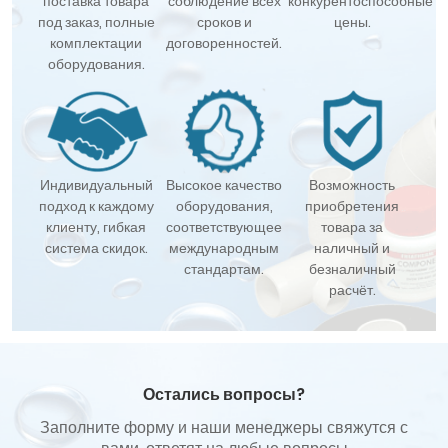
поставка товара
соблюдение всех
конкурентоспособные
под заказ, полные
сроков и
цены.
комплектации
договоренностей.
оборудования.
Индивидуальный
Высокое качество
Возможность
подход к каждому
оборудования,
приобретения
клиенту, гибкая
соответствующее
товара за
система скидок.
международным
наличный и
стандартам.
безналичный
расчёт.
Остались вопросы?
Заполните форму и наши менеджеры свяжутся с