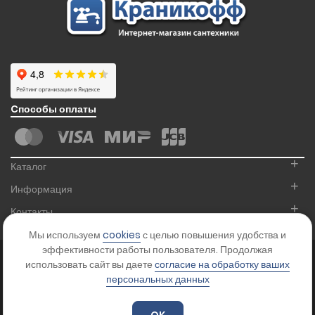
Cпособы оплаты
+
Каталог
+
Информация
+
Контакты
Мы используем
cookies
с целью повышения удобства и
эффективности работы пользователя. Продолжая
© 2026
Kranikoff.ru
. Все права защищены.
использовать сайт вы даете
согласие на обработку ваших
Карта сайта
персональных данных
Цены на сайте указаны для ознакомления и не являются офертой.
Уточняйте стоимость товара у менеджера.