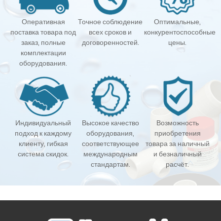
Оперативная
Точное соблюдение
Оптимальные,
поставка товара под
всех сроков и
конкурентоспособные
заказ, полные
договоренностей.
цены.
комплектации
оборудования.
Индивидуальный
Высокое качество
Возможность
подход к каждому
оборудования,
приобретения
клиенту, гибкая
соответствующее
товара за наличный
система скидок.
международным
и безналичный
стандартам.
расчёт.