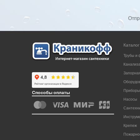
Отпр
Каталог
Трубы и 
Канализ
Запорная
Оборудов
Приборы
Cпособы оплаты
Насосы
Сантехни
Инструм
Крепеж
Пожарно