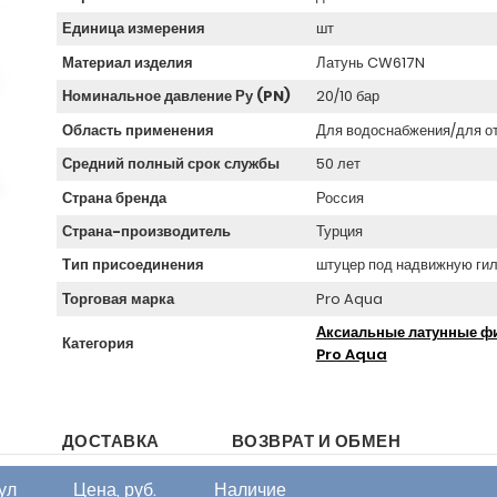
Единица измерения
шт
Материал изделия
Латунь CW617N
Номинальное давление Ру (PN)
20/10 бар
Область применения
Для водоснабжения/для о
Средний полный срок службы
50 лет
Страна бренда
Россия
Страна-производитель
Турция
Тип присоединения
штуцер под надвижную ги
Торговая марка
Pro Aqua
Аксиальные латунные ф
Категория
Pro Aqua
ДОСТАВКА
ВОЗВРАТ И ОБМЕН
ул
Цена, руб.
Наличие