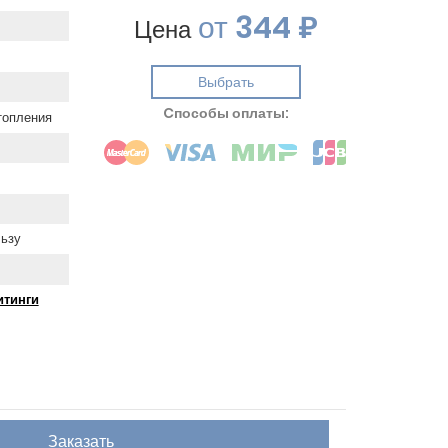
от
344 ₽
Цена
Выбрать
Cпособы оплаты:
топления
льзу
итинги
Заказать