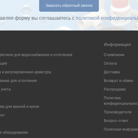
авляя форму вы соглашаетесь с
политикой конфиденциаль
Информация
фитинги для водоснабжения и отопления
О компании
ация
Оплата
 и регулировочная арматура
Доставка
ание для отопления
Возврат и обмен
 учета
Распродажа
Политика
конфиденциально
ка для ванной и кухни
Производители
ент
Вопрос-ответ
Полезная информ
е оборудование