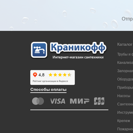
Отпр
Каталог
Трубы и 
Канализ
Запорная
Оборудов
Приборы
Cпособы оплаты
Насосы
Сантехни
Инструм
Крепеж
Пожарно