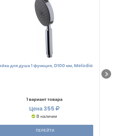
ейка для душа 1 функция, D100 мм, Melodia
Лейка для д
1 вариант товара
Цена
355
В наличии
ПЕРЕЙТИ