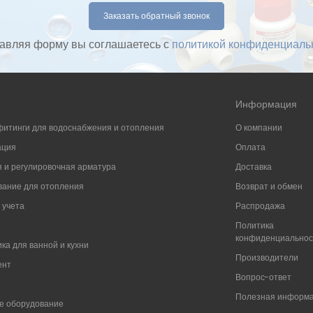
авляя форму вы соглашаетесь с
политикой конфиденциаль
Информация
фитинги для водоснабжения и отопления
О компании
ация
Оплата
 и регулировочная арматура
Доставка
ание для отопления
Возврат и обмен
 учета
Распродажа
Политика
конфиденциально
ка для ванной и кухни
Производители
ент
Вопрос-ответ
Полезная информ
е оборудование