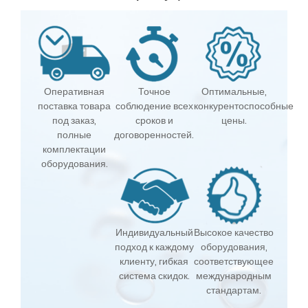
Оперативная
Точное
Оптимальные,
поставка товара
соблюдение всех
конкурентоспособные
под заказ,
сроков и
цены.
полные
договоренностей.
комплектации
оборудования.
Индивидуальный
Высокое качество
подход к каждому
оборудования,
клиенту, гибкая
соответствующее
система скидок.
международным
стандартам.