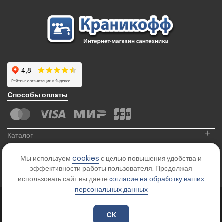
Cпособы оплаты
+
Каталог
+
Информация
Мы используем
cookies
с целью повышения удобства и
+
Контакты
эффективности работы пользователя. Продолжая
использовать сайт вы даете
согласие на обработку ваших
персональных данных
© 2026
Kranikoff.ru
. Все права защищены.
Карта сайта
OK