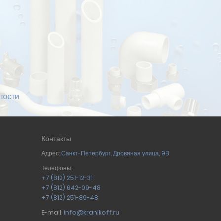
ности
Контакты
Адрес:
Санкт-Петербург
,
Дровяная улица, 9В
Телефоны:
+7 (812) 251-12-31
+7 (812) 642-09-48
+7 (812) 251-89-48
E-mail:
info@kranikoff.ru