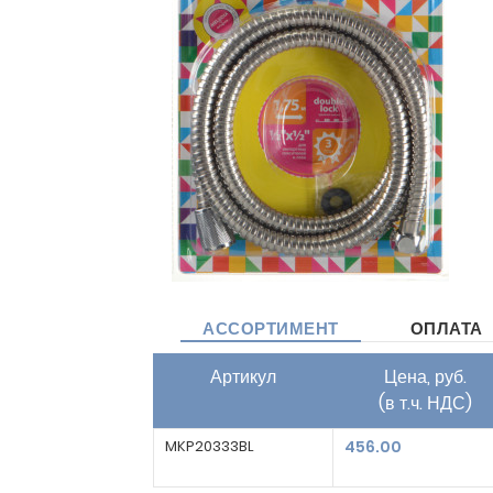
АССОРТИМЕНТ
ОПЛАТА
Артикул
Цена, руб.
(в т.ч. НДС)
MKP20333BL
456.00