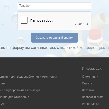
авляя форму вы соглашаетесь с
политикой конфиденциаль
Информация
фитинги для водоснабжения и отопления
О компании
ация
Оплата
 и регулировочная арматура
Доставка
ание для отопления
Возврат и обмен
 учета
Распродажа