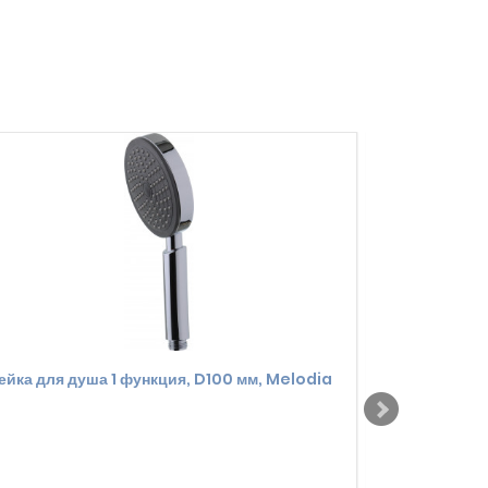
ейка для душа 1 функция, D100 мм, Melodia
Лейка для д