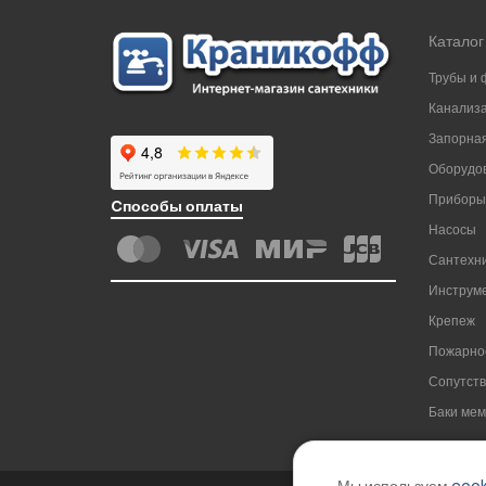
Каталог
Трубы и 
Канализ
Запорная
Оборудов
Приборы
Cпособы оплаты
Насосы
Сантехни
Инструм
Крепеж
Пожарно
Сопутст
Баки ме