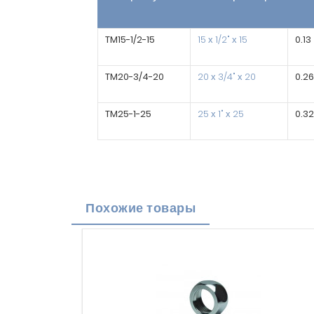
TM15-1/2-15
15 х 1/2" х 15
0.13
TM20-3/4-20
20 х 3/4" х 20
0.26
TM25-1-25
25 х 1" х 25
0.32
Похожие товары