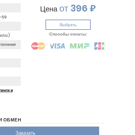
от
396 ₽
Цена
С-59
Выбрать
Cпособы оплаты:
astic)
топления
инги и
И ОБМЕН
Заказать