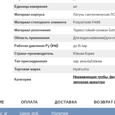
Единица измерения
шт
Материал корпуса
Латунь сантехническая Л
Материал стопорного элемента
Polyamide PA66
Материал уплотнения
Термостойкий силикон (sil
Область применения
Для водоснабжения/для о
Рабочее давление Ру (PN)
до 15 бар
Страна-производитель
Южная Корея
Тип присоединения
нар. резьба/обжим
Торговая марка
Hydrosta
Нержавеющие трубы, фит
Категории
запорная арматура
ИЕ
ОПЛАТА
ДОСТАВКА
ВОЗВРАТ 
с, кг
Цена, руб.
Наличие