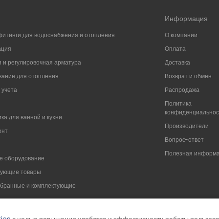
Информация
фитинги для водоснабжения и отопления
О компании
ация
Оплата
 и регулировочная арматура
Доставка
ание для отопления
Возврат и обмен
 учета
Распродажа
Политика
конфиденциально
ка для ванной и кухни
Производители
ент
Вопрос-ответ
Полезная информ
е оборудование
вующие товары
мбранные и комплектующие