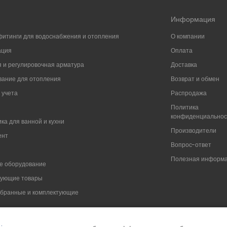
Информация
фитинги для водоснабжения и отопления
О компании
ация
Оплата
 и регулировочная арматура
Доставка
ание для отопления
Возврат и обмен
 учета
Распродажа
Политика
конфиденциально
ка для ванной и кухни
Производители
ент
Вопрос-ответ
Полезная информ
е оборудование
вующие товары
мбранные и комплектующие