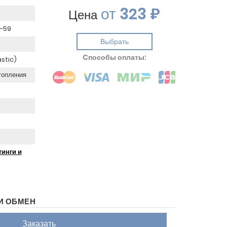
от
323 ₽
Цена
С-59
Выбрать
Cпособы оплаты:
astic)
топления
инги и
И ОБМЕН
Заказать