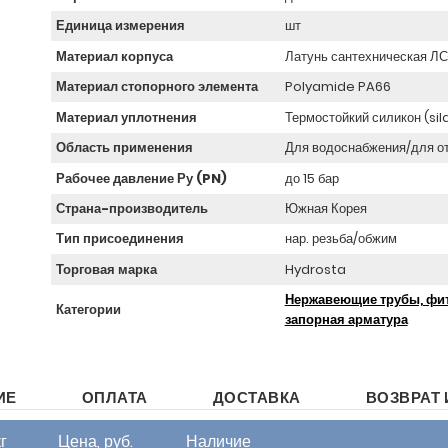
Единица измерения
шт
Материал корпуса
Латунь сантехническая Л
Материал стопорного элемента
Polyamide PA66
Материал уплотнения
Термостойкий силикон (sil
Область применения
Для водоснабжения/для о
Рабочее давление Ру (PN)
до 15 бар
Страна-производитель
Южная Корея
Тип присоединения
нар. резьба/обжим
Торговая марка
Hydrosta
Нержавеющие трубы, фит
Категории
запорная арматура
ИЕ
ОПЛАТА
ДОСТАВКА
ВОЗВРАТ 
кг
Цена, руб.
Наличие