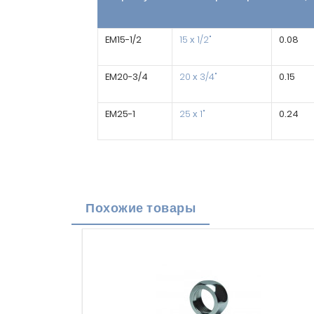
EM15-1/2
15 х 1/2"
0.08
EM20-3/4
20 х 3/4"
0.15
EM25-1
25 х 1"
0.24
Похожие товары