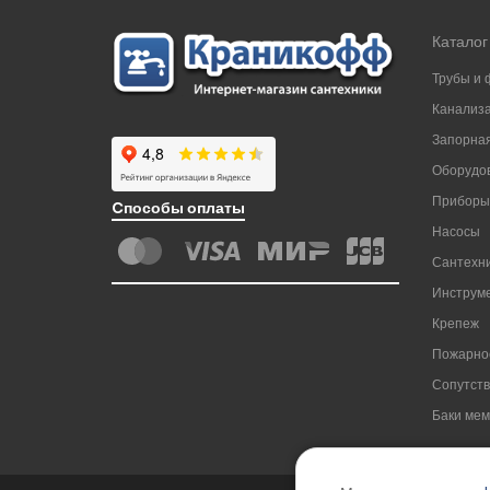
Каталог
Трубы и 
Канализ
Запорная
Оборудов
Приборы
Cпособы оплаты
Насосы
Сантехни
Инструм
Крепеж
Пожарно
Сопутст
Баки ме