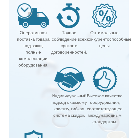
Оперативная
Точное
Оптимальные,
поставка товара
соблюдение всех
конкурентоспособные
под заказ,
сроков и
цены.
полные
договоренностей.
комплектации
оборудования.
Индивидуальный
Высокое качество
подход к каждому
оборудования,
клиенту, гибкая
соответствующее
система скидок.
международным
стандартам.