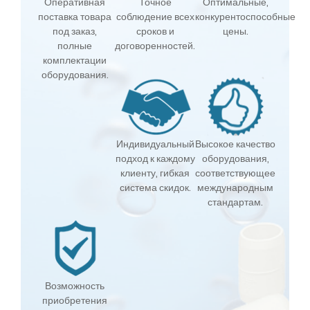
Оперативная
Точное
Оптимальные,
поставка товара
соблюдение всех
конкурентоспособные
под заказ,
сроков и
цены.
полные
договоренностей.
комплектации
оборудования.
Индивидуальный
Высокое качество
подход к каждому
оборудования,
клиенту, гибкая
соответствующее
система скидок.
международным
стандартам.
Возможность
приобретения