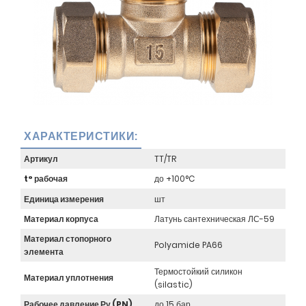
ХАРАКТЕРИСТИКИ:
Артикул
TT/TR
t° рабочая
до +100°C
Единица измерения
шт
Материал корпуса
Латунь сантехническая ЛС-59
Материал стопорного
Polyamide PA66
элемента
Термостойкий силикон
Материал уплотнения
(silastic)
Рабочее давление Ру (PN)
до 15 бар