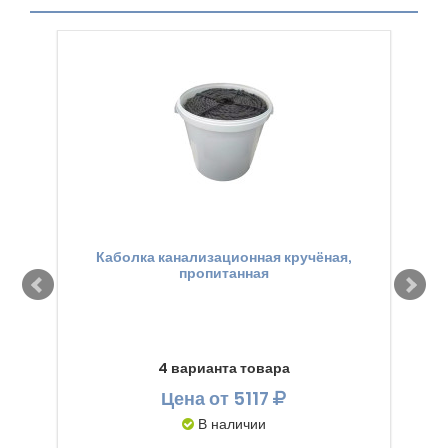
Каболка канализационная кручёная,
Ге
пропитанная
4 варианта товара
Цена
от 5117
В наличии