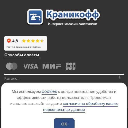
Cпособы оплаты
+
Каталог
+
Информация
Мы используем
cookies
с целью повышения удобства и
+
Контакты
эффективности работы пользователя. Продолжая
использовать сайт вы даете
согласие на обработку ваших
персональных данных
© 2026
Kranikoff.ru
. Все права защищены.
Карта сайта
OK