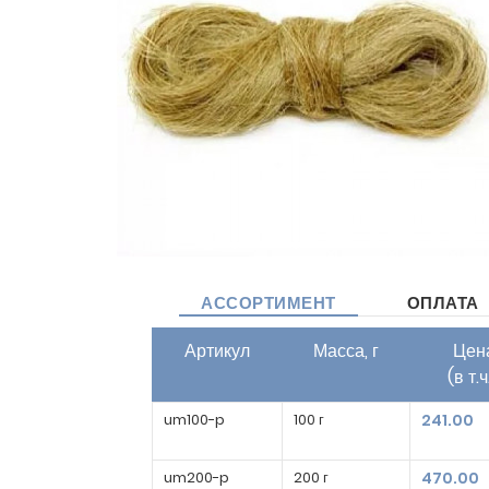
АССОРТИМЕНТ
ОПЛАТА
Артикул
Масса, г
Цена
(в т.
um100-p
100 г
241.00
um200-p
200 г
470.00