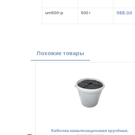
um500-p
500 г
1168.00
Похожие товары
Каболка канализационная кручёная,