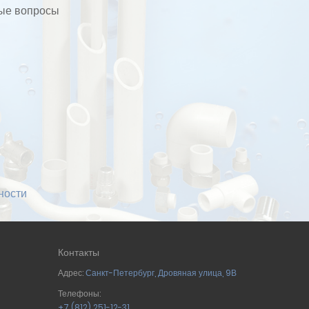
бые вопросы
ности
Контакты
Адрес:
Санкт-Петербург
,
Дровяная улица, 9В
Телефоны:
+7 (812) 251-12-31