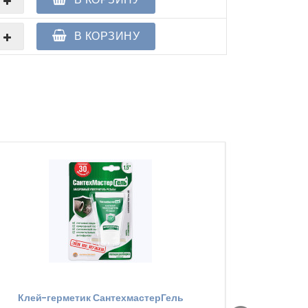
В КОРЗИНУ
Клей-герметик СантехмастерГель
Кольцо эласт