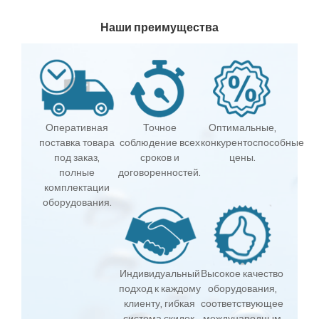
Наши преимущества
Оперативная
Точное
Оптимальные,
поставка товара
соблюдение всех
конкурентоспособные
под заказ,
сроков и
цены.
полные
договоренностей.
комплектации
оборудования.
Индивидуальный
Высокое качество
подход к каждому
оборудования,
клиенту, гибкая
соответствующее
система скидок.
международным