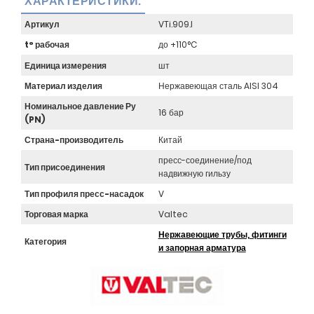
ХАРАКТЕРИСТИКИ:
Артикул
VTi.909.I
t° рабочая
до +110°C
Единица измерения
шт
Материал изделия
Нержавеющая сталь AISI 304
Номинальное давление Ру
16 бар
(PN)
Страна-производитель
Китай
пресс-соединение/под
Тип присоединения
надвижную гильзу
Тип профиля пресс-насадок
V
Торговая марка
Valtec
Нержавеющие трубы, фитинги
Категория
и запорная арматура