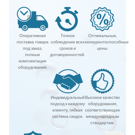
Оперативная
Точное
Оптимальные,
поставка товара
соблюдение всех
конкурентоспособные
под заказ,
сроков и
цены.
полные
договоренностей.
комплектации
оборудования.
Индивидуальный
Высокое качество
подход к каждому
оборудования,
клиенту, гибкая
соответствующее
система скидок.
международным
стандартам.