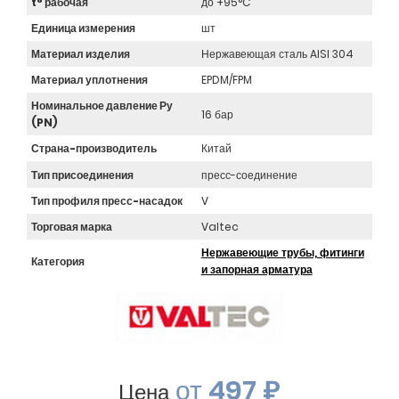
t° рабочая
до +95°C
Единица измерения
шт
Материал изделия
Нержавеющая сталь AISI 304
Материал уплотнения
EPDM/FPM
Номинальное давление Ру
16 бар
(PN)
Страна-производитель
Китай
Тип присоединения
пресс-соединение
Тип профиля пресс-насадок
V
Торговая марка
Valtec
Нержавеющие трубы, фитинги
Категория
и запорная арматура
от
497 ₽
Цена