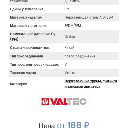
t° рабочая
до +95°C
Единица измерения
шт
Материал изделия
Нержавеющая сталь AISI 304
Материал уплотнения
EPDM/FPM
Номинальное давление Ру
16 бар
(PN)
Страна-производитель
Китай
Тип присоединения
пресс-соединение
Тип профиля пресс-насадок
V
Торговая марка
Valtec
Нержавеющие трубы, фитинги
Категория
и запорная арматура
от
188 ₽
Цена