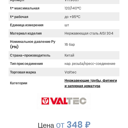
t° максимальная
120/140°C
t° рабочая
до +95°C
Единица измерения
шт
Материал изделия
Нержавеющая сталь AISI 304
Номинальное давление Ру
16 бар
(PN)
Страна-производитель
Китай
Тип присоединения
нар. резьба/пресс-соединение
Торговая марка
Valtec
Нержавеющие трубы, фитинги
Категории
и запорная арматура
от
348 ₽
Цена