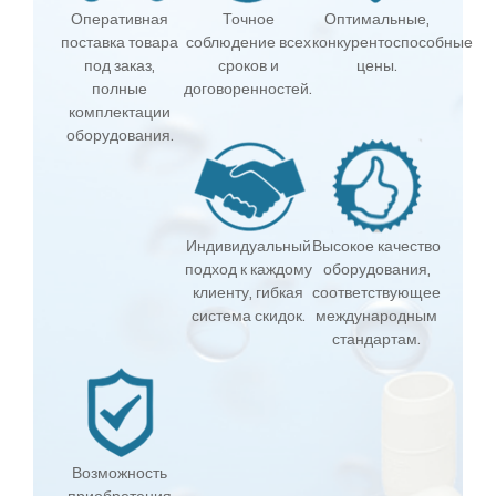
Оперативная
Точное
Оптимальные,
поставка товара
соблюдение всех
конкурентоспособные
под заказ,
сроков и
цены.
полные
договоренностей.
комплектации
оборудования.
Индивидуальный
Высокое качество
подход к каждому
оборудования,
клиенту, гибкая
соответствующее
система скидок.
международным
стандартам.
Возможность
приобретения