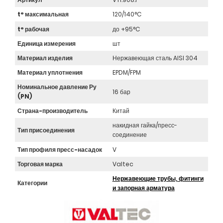
t° максимальная
120/140°C
t° рабочая
до +95°C
Единица измерения
шт
Материал изделия
Нержавеющая сталь AISI 304
Материал уплотнения
EPDM/FPM
Номинальное давление Ру
16 бар
(PN)
Страна-производитель
Китай
накидная гайка/пресс-
Тип присоединения
соединение
Тип профиля пресс-насадок
V
Торговая марка
Valtec
Нержавеющие трубы, фитинги
Категории
и запорная арматура