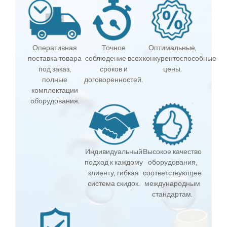
Оперативная
Точное
Оптимальные,
поставка товара
соблюдение всех
конкурентоспособные
под заказ,
сроков и
цены.
полные
договоренностей.
комплектации
оборудования.
Индивидуальный
Высокое качество
подход к каждому
оборудования,
клиенту, гибкая
соответствующее
система скидок.
международным
стандартам.