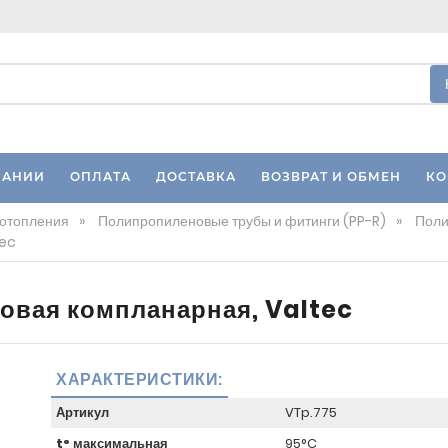
ПАНИИ
ОПЛАТА
ДОСТАВКА
ВОЗВРАТ И ОБМЕН
КО
 отопления
»
Полипропиленовые трубы и фитинги (PP-R)
»
Поли
tec
овая компланарная, Valtec
ХАРАКТЕРИСТИКИ:
Артикул
VTp.775
t° максимальная
95°C