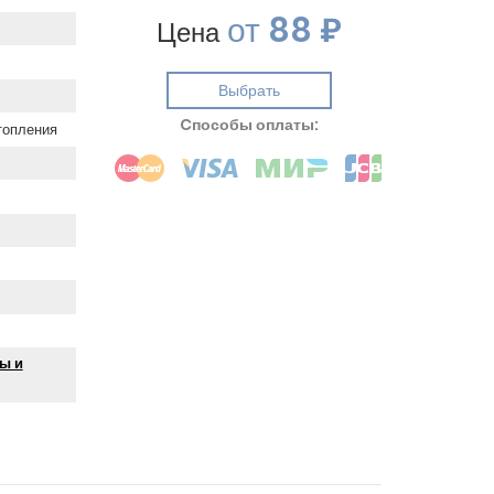
от
88 ₽
Цена
Выбрать
Cпособы оплаты:
топления
ы и