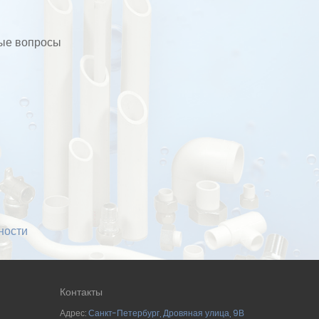
бые вопросы
ности
Контакты
Адрес:
Санкт-Петербург
,
Дровяная улица, 9В