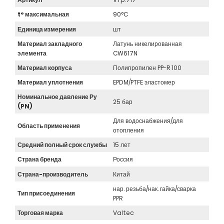
t° максимальная
90°C
Единица измерения
шт
Материал закладного
Латунь никелированная
элемента
CW617N
Материал корпуса
Полипропилен PP-R 100
Материал уплотнения
EPDM/PTFE эластомер
Номинальное давление Ру
25 бар
(PN)
Для водоснабжения/для
Область применения
отопления
Средний полный срок службы
15 лет
Страна бренда
Россия
Страна-производитель
Китай
нар. резьба/нак. гайка/сварка
Тип присоединения
PPR
Торговая марка
Valtec