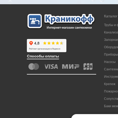
Каталог
Трубы и 
Канализ
Запорная
Оборудов
Приборы
Cпособы оплаты
Насосы
Сантехни
Инструм
Крепеж
Пожарно
Сопутст
Баки ме