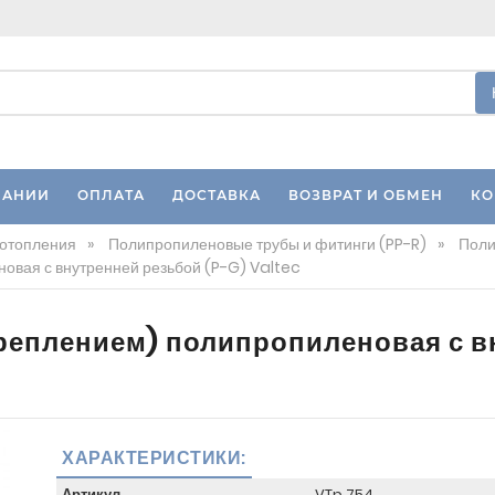
ПАНИИ
ОПЛАТА
ДОСТАВКА
ВОЗВРАТ И ОБМЕН
КО
 отопления
»
Полипропиленовые трубы и фитинги (PP-R)
»
Поли
новая с внутренней резьбой (P-G) Valtec
креплением) полипропиленовая с в
ХАРАКТЕРИСТИКИ:
Артикул
VTp.754