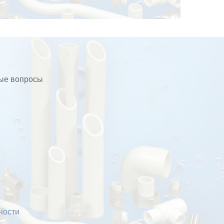
бые вопросы
ности