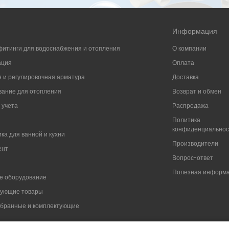
Информация
фитинги для водоснабжения и отопления
О компании
ация
Оплата
 и регулировочная арматура
Доставка
ание для отопления
Возврат и обмен
 учета
Распродажа
Политика
конфиденциально
ка для ванной и кухни
Производители
ент
Вопрос-ответ
Полезная информ
е оборудование
вующие товары
мбранные и комплектующие