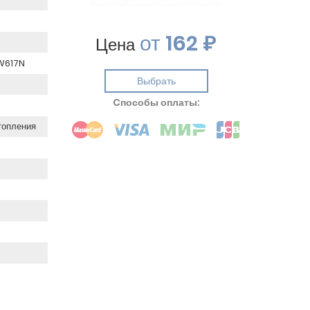
от
162 ₽
Цена
CW617N
Выбрать
Cпособы оплаты:
топления