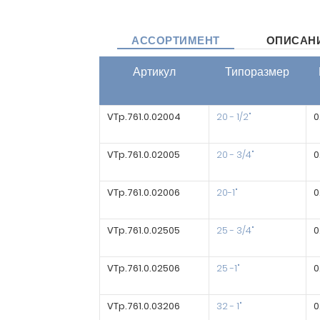
АССОРТИМЕНТ
ОПИСАН
Артикул
Типоразмер
VTp.761.0.02004
20 - 1/2"
0
VTp.761.0.02005
20 - 3/4"
0
VTp.761.0.02006
20-1"
0
VTp.761.0.02505
25 - 3/4"
0
VTp.761.0.02506
25 -1"
0
VTp.761.0.03206
32 - 1"
0