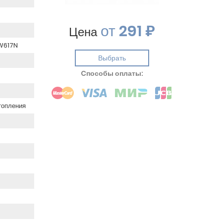
от
291 ₽
Цена
CW617N
Выбрать
Cпособы оплаты:
топления