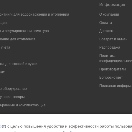
Информация
фитинги для водоснабжения и отопления
О компании
ация
Оплата
 и регулировочная арматура
Доставка
ание для отопления
Возврат и обмен
 учета
Распродажа
Политика
конфиденциально
ка для ванной и кухни
Производители
ент
Вопрос-ответ
Полезная информ
е оборудование
вующие товары
мбранные и комплектующие
ies
с целью повышения удобства и эффективности работы пользова
Цены на сайте указаны для ознакомления и не являются