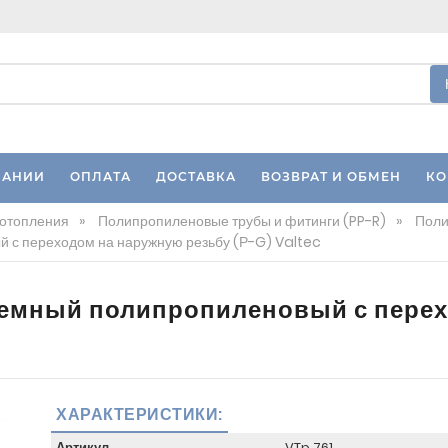
ПАНИИ
ОПЛАТА
ДОСТАВКА
ВОЗВРАТ И ОБМЕН
КО
 отопления
»
Полипропиленовые трубы и фитинги (PP-R)
»
Поли
 с переходом на наружную резьбу (Р-G) Valtec
емный полипропиленовый с перех
ХАРАКТЕРИСТИКИ:
Артикул
VTp.761