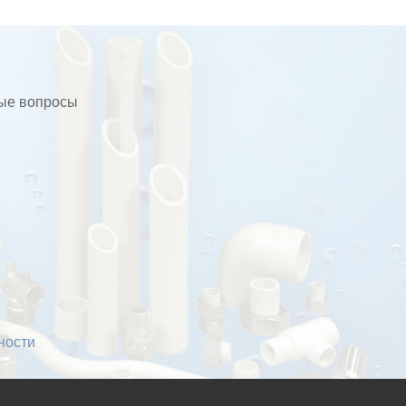
бые вопросы
ности