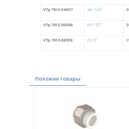
VTp.761.0.04007
40- 1 1/4"
0
VTp.761.0.05008
50-1 1/2"
0
VTp.761.0.06309
63-2"
1
Похожие товары