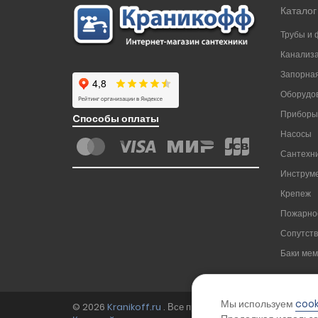
Каталог
Трубы и 
Канализ
Запорная
Оборудов
Приборы
Cпособы оплаты
Насосы
Сантехни
Инструм
Крепеж
Пожарно
Сопутст
Баки ме
Мы используем
cook
© 2026
Kranikoff.ru
. Все права защищены.