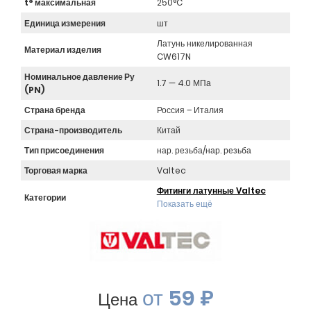
t° максимальная
250°C
Единица измерения
шт
Латунь никелированная
Материал изделия
CW617N
Номинальное давление Ру
1.7 — 4.0 МПа
(PN)
Страна бренда
Россия – Италия
Страна-производитель
Китай
Тип присоединения
нар. резьба/нар. резьба
Торговая марка
Valtec
Фитинги латунные Valtec
Категории
Показать ещё
от
59 ₽
Цена