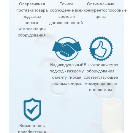
Оперативная
Точное
Оптимальные,
поставка товара
соблюдение всех
конкурентоспособные
под заказ,
сроков и
цены.
полные
договоренностей.
комплектации
оборудования.
Индивидуальный
Высокое качество
подход к каждому
оборудования,
клиенту, гибкая
соответствующее
система скидок.
международным
стандартам.
Возможность
приобретения