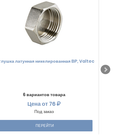
глушка латунная никелированная ВР, Valtec
Заглушка с 
ник
6 вариантов товара
Цена
от 76
Под заказ
ПЕРЕЙТИ