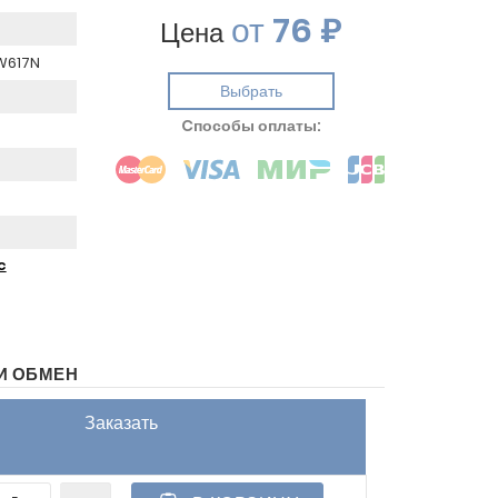
от
76 ₽
Цена
CW617N
Выбрать
Cпособы оплаты:
c
И ОБМЕН
Заказать