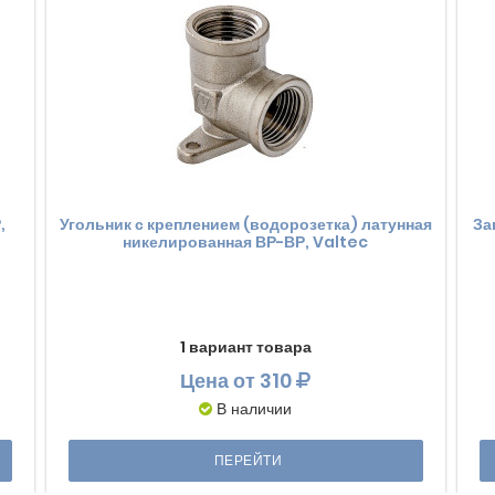
,
Угольник с креплением (водорозетка) латунная
За
никелированная ВР-ВР, Valtec
1 вариант товара
Цена
от 310
В наличии
ПЕРЕЙТИ