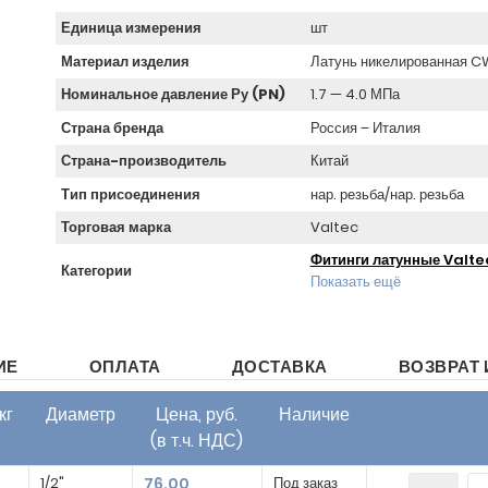
Единица измерения
шт
Материал изделия
Латунь никелированная 
Номинальное давление Ру (PN)
1.7 — 4.0 МПа
Страна бренда
Россия – Италия
Страна-производитель
Китай
Тип присоединения
нар. резьба/нар. резьба
Торговая марка
Valtec
Фитинги латунные Valte
Категории
Показать ещё
ИЕ
ОПЛАТА
ДОСТАВКА
ВОЗВРАТ 
кг
Диаметр
Цена, руб.
Наличие
(в т.ч. НДС)
1/2"
76.00
Под заказ