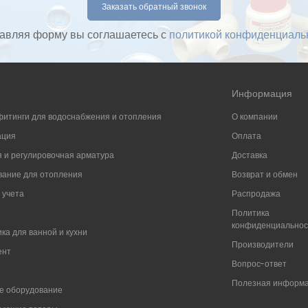
авляя форму вы соглашаетесь с
политикой конфиденциаль
Информация
фитинги для водоснабжения и отопления
О компании
ация
Оплата
 и регулировочная арматура
Доставка
ание для отопления
Возврат и обмен
 учета
Распродажа
Политика
конфиденциально
ка для ванной и кухни
Производители
ент
Вопрос-ответ
Полезная информ
е оборудование