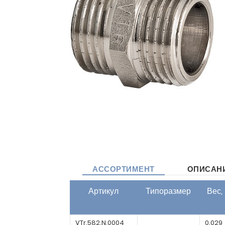
АССОРТИМЕНТ
ОПИСАН
Артикул
Типоразмер
Вес, 
VTr.582.N.0004
0.029