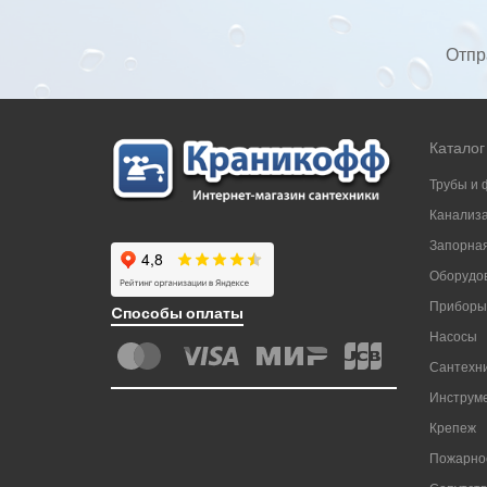
Отпр
Каталог
Трубы и 
Канализ
Запорная
Оборудов
Приборы
Cпособы оплаты
Насосы
Сантехни
Инструм
Крепеж
Пожарно