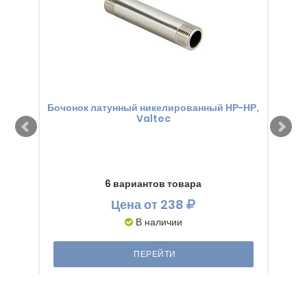
Бочонок латунный никелированный НР-НР,
Уг
Valtec
лат
6 вариантов товара
Цена
от 238
В наличии
ПЕРЕЙТИ