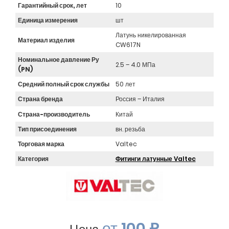
Гарантийный срок, лет
10
Единица измерения
шт
Латунь никелированная
Материал изделия
CW617N
Номинальное давление Ру
2.5 – 4.0 МПа
(PN)
Средний полный срок службы
50 лет
Страна бренда
Россия – Италия
Страна-производитель
Китай
Тип присоединения
вн. резьба
Торговая марка
Valtec
Категория
Фитинги латунные Valtec
от
100 ₽