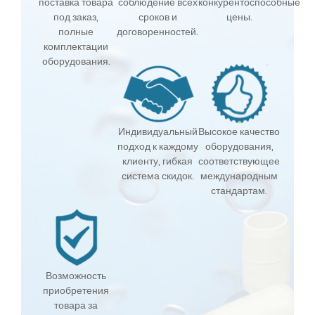
поставка товара
соблюдение всех
конкурентоспособные
под заказ,
сроков и
цены.
полные
договоренностей.
комплектации
оборудования.
Индивидуальный
Высокое качество
подход к каждому
оборудования,
клиенту, гибкая
соответствующее
система скидок.
международным
стандартам.
Возможность
приобретения
товара за