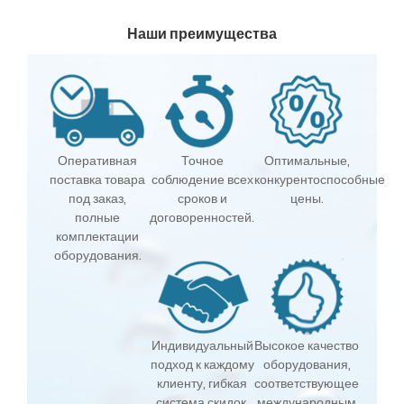
Наши преимущества
Оперативная
Точное
Оптимальные,
поставка товара
соблюдение всех
конкурентоспособные
под заказ,
сроков и
цены.
полные
договоренностей.
комплектации
оборудования.
Индивидуальный
Высокое качество
подход к каждому
оборудования,
клиенту, гибкая
соответствующее
система скидок.
международным