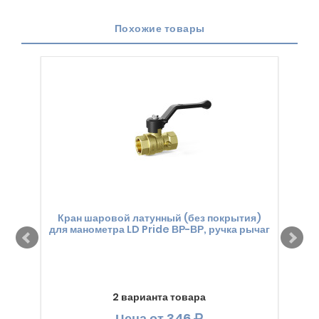
Похожие товары
Кран шаровой латунный (без покрытия)
Кран
для манометра LD Pride ВР-ВР, ручка рычаг
2 варианта товара
Цена
от 346