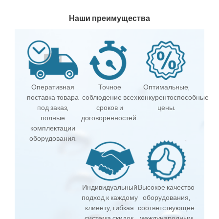
Наши преимущества
Оперативная
Точное
Оптимальные,
поставка товара
соблюдение всех
конкурентоспособные
под заказ,
сроков и
цены.
полные
договоренностей.
комплектации
оборудования.
Индивидуальный
Высокое качество
подход к каждому
оборудования,
клиенту, гибкая
соответствующее
система скидок.
международным