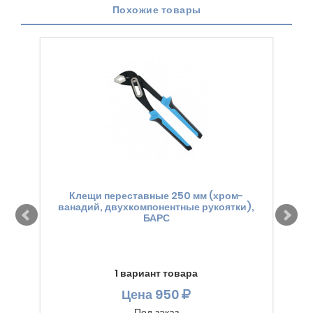
Похожие товары
Клещи переставные 250 мм (хром-
Кле
ванадий, двухкомпонентные рукоятки),
БАРС
1 вариант товара
Цена
950
Под заказ