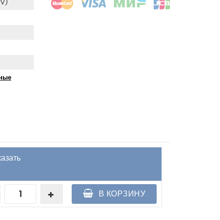
rV)
бные
казать
В КОРЗИНУ