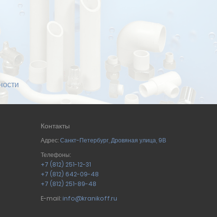
ности
Контакты
Адрес:
Санкт-Петербург
,
Дровяная улица, 9В
Телефоны:
+7 (812) 251-12-31
+7 (812) 642-09-48
+7 (812) 251-89-48
E-mail:
info@kranikoff.ru