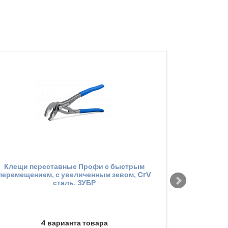
Клещи переставные Профи с быстрым
Ключ 
перемещением, с увеличенным зевом, CrV
двухкомп
сталь. ЗУБР
4 варианта товара