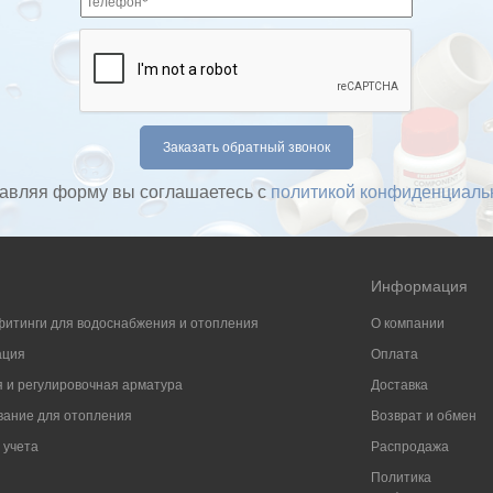
авляя форму вы соглашаетесь с
политикой конфиденциаль
Информация
фитинги для водоснабжения и отопления
О компании
ация
Оплата
 и регулировочная арматура
Доставка
ание для отопления
Возврат и обмен
 учета
Распродажа
Политика