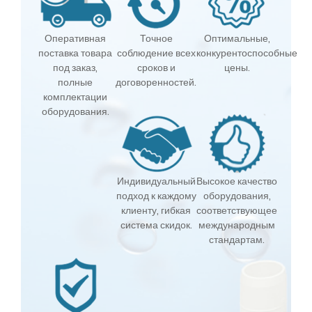
Оперативная
Точное
Оптимальные,
поставка товара
соблюдение всех
конкурентоспособные
под заказ,
сроков и
цены.
полные
договоренностей.
комплектации
оборудования.
Индивидуальный
Высокое качество
подход к каждому
оборудования,
клиенту, гибкая
соответствующее
система скидок.
международным
стандартам.