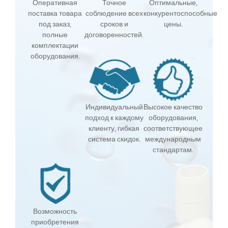
Оперативная
Точное
Оптимальные,
поставка товара
соблюдение всех
конкурентоспособные
под заказ,
сроков и
цены.
полные
договоренностей.
комплектации
оборудования.
Индивидуальный
Высокое качество
подход к каждому
оборудования,
клиенту, гибкая
соответствующее
система скидок.
международным
стандартам.
Возможность
приобретения