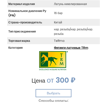
Материал изделия
Латунь никелированная
Номинальное давление Ру
16 бар
(PN)
Страна-производитель
Китай
нар. резьба/нар. резьба/нар.
Тип присоединения
резьба
Торговая марка
TeRma
Категория
Фитинги латунные TRm
от
300 ₽
Цена
Выбрать
Cпособы оплаты: